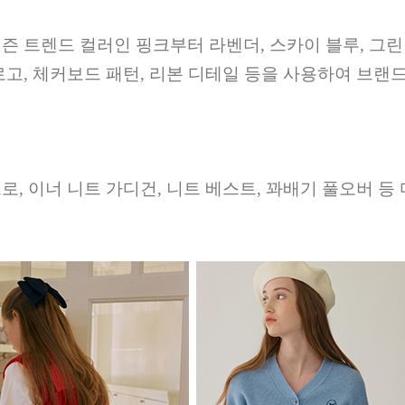
즌 트렌드 컬러인 핑크부터 라벤더
,
스카이 블루
,
그린
로고
,
체커보드 패턴
,
리본 디테일 등을 사용하여 브랜
트로
,
이너 니트 가디건
,
니트 베스트
,
꽈배기 풀오버 등