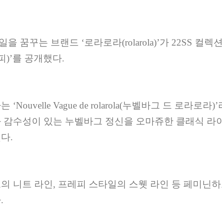
일을 꿈꾸는 브랜드
‘
로라로라
(rolarola)’
가
22SS
컬렉
피
)’
를 공개했다
.
라는
‘Nouvelle Vague de rolarola(
누벨바그 드 로라로라
)’
 감수성이 있는 누벨바그 정신을 오마쥬한 클래식 라
했다
.
의 니트 라인
,
프레피 스타일의 스웻 라인 등 페미닌하
다
.