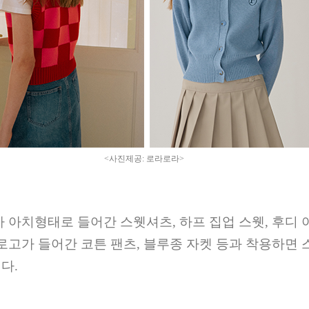
<
사진제공
:
로라로라
>
가 아치형태로 들어간 스웻셔츠
,
하프 집업 스웻
,
후디 
 로고가 들어간 코튼 팬츠
,
블루종 자켓 등과 착용하면 
이다
.