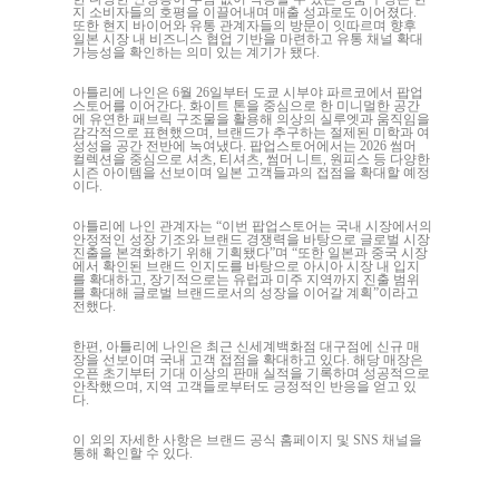
지 소비자들의 호평을 이끌어내며 매출 성과로도 이어졌다.
또한 현지 바이어와 유통 관계자들의 방문이 잇따르며 향후
일본 시장 내 비즈니스 협업 기반을 마련하고 유통 채널 확대
가능성을 확인하는 의미 있는 계기가 됐다.
아틀리에 나인은 6월 26일부터 도쿄 시부야 파르코에서 팝업
스토어를 이어간다. 화이트 톤을 중심으로 한 미니멀한 공간
에 유연한 패브릭 구조물을 활용해 의상의 실루엣과 움직임을
감각적으로 표현했으며, 브랜드가 추구하는 절제된 미학과 여
성성을 공간 전반에 녹여냈다. 팝업스토어에서는 2026 썸머
컬렉션을 중심으로 셔츠, 티셔츠, 썸머 니트, 원피스 등 다양한
시즌 아이템을 선보이며 일본 고객들과의 접점을 확대할 예정
이다.
아틀리에 나인 관계자는 “이번 팝업스토어는 국내 시장에서의
안정적인 성장 기조와 브랜드 경쟁력을 바탕으로 글로벌 시장
진출을 본격화하기 위해 기획됐다”며 “또한 일본과 중국 시장
에서 확인된 브랜드 인지도를 바탕으로 아시아 시장 내 입지
를 확대하고, 장기적으로는 유럽과 미주 지역까지 진출 범위
를 확대해 글로벌 브랜드로서의 성장을 이어갈 계획”이라고
전했다.
한편, 아틀리에 나인은 최근 신세계백화점 대구점에 신규 매
장을 선보이며 국내 고객 접점을 확대하고 있다. 해당 매장은
오픈 초기부터 기대 이상의 판매 실적을 기록하며 성공적으로
안착했으며, 지역 고객들로부터도 긍정적인 반응을 얻고 있
다.
이 외의 자세한 사항은 브랜드 공식 홈페이지 및 SNS 채널을
통해 확인할 수 있다.