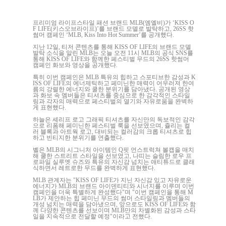
프리미엄 라이프스타일 패션 브랜드 MLB(엠엘비)가 ‘KISS O
F LIFE(키스오브라이프)’를 브랜드 모델로 발탁하고, 26SS 핫
썸머 캠페인 ‘MLB, Kiss Into Hot Summer’를 공개했다.
지난 12일, 티저 콘텐츠를 통해 KISS OF LIFE의 브랜드 모델
발탁 소식을 알린 MLB는 오늘 오전 11시 MLB의 공식 SNS를
통해 KISS OF LIFE와 함께한 페스티벌 무드의 26SS 핫썸머
캠페인 화보와 영상을 공개했다.
특히 이번 캠페인은 MLB 특유의 힙하고 스포티브한 감성과 K
ISS OF LIFE의 에너제틱하고 페미닌한 매력이 어우러져 한여
름의 강렬한 에너지와 쿨한 분위기를 담아냈다. 공개된 영상
과 화보 속 멤버들은 티셔츠를 중심으로 한 감각적인 스타일
링과 각자의 매력으로 페스티벌의 열기와 자유로움을 완벽하
게 표현했다.
하늘은 셰리프 로고 그래픽 티셔츠를 자신만의 독보적인 감각
으로 리폼해 페미닌한 페스티벌 룩을 선보였으며, 쥴리는 컬
러 블록과 아트웍 로고, 대비되는 컬러감의 크롭 티셔츠로 힙
하고 빈티지한 분위기를 연출했다.
벨은 MLB의 시그니처 아이템인 Q핏 언스트럭쳐 볼캡을 매치
해 쿨한 스트리트 스타일을 선보였고, 나띠는 슬림한 로우 프
로파일 실루엣 슈즈와 특유의 자신감 넘치는 애티튜드로 클래
식하면서 레트로한 무드를 완벽하게 표현했다.
MLB 관계자는 "KISS OF LIFE가 지닌 자신감 있고 자유로운
에너지가 MLB의 브랜드 아이덴티티와 시너지를 이루며 이번
캠페인을 더욱 특별하게 완성했다"며 "이번 캠페인을 통해 M
LB가 제안하는 힙 페미닌 무드의 썸머 스타일링과 멤버들의
개성 넘치는 매력을 담아냈으며, 앞으로도 KISS OF LIFE와 함
께 다양한 콘텐츠를 선보이며 MLB만의 차별화된 감성과 스타
일을 지속적으로 전달할 예정"이라고 전했다.