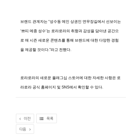
브랜드
관계자는
“
성수동
메인
상권인
연무장길에서
선보이는
‘
쁘띠
메종
성수
’
는
로라로라의
취향과
감성을
담아낸
공간으
로
매
시즌
새로운
콘텐츠를
통해
브랜드에
대한
다양한
경험
을
제공할
것이다
.”
라고
전했다
.
로라로라의
새로운
플래그십
스토어에
대한
자세한
사항은
로
라로라
공식
홈페이지
및
SNS
에서
확인할
수
있다
.
이전
목록
다음