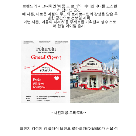
_
브랜드의
시그니처인
‘
메종
드
로라
’
의
아이덴티티를
고스란
히
담아낸
공간
_
매
시즌
,
새로운
계절의
무드와
로라로라만의
감성을
담은
특
별한
공간으로
선보일
계획
_
이번
시즌
, ’
여름의
티셔츠
’
를
주제로한
기획전과
성수
스토
어
한정
아이템
출시
<
사진제공
:
로라로라
>
프렌치
감성의
영
클래식
브랜드
로라로라
(rolarola)
가
서울
성