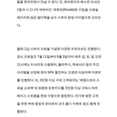
들을
한자리에서
만날
수
있다
.
또
,
로라로라의
베스트
티셔츠
2
종과
시그니처
캐릭터인
‘
로레빗
(Rorabbit)’
키링을
스페셜
패키지에
담은
썸머팩을
성수
스토어
한정
아이템으로
선보인
다
.
플래그십
스토어
오픈을
기념한
다양한
프로모션도
진행된다
.
공식
오픈일인
7
월
11
일부터
8
월
3
일까지
매주
금
,
토
,
일
오전
11
시에는
티셔츠와
스윔웨어
,
블라우스
,
액세서리
등의
주간
아이템을
선정해
최대
50%
할인하는
오픈런
타임어택
이벤트
를
진행한다
.
또
, 3
만원
이상
구매
고객에게는
‘
메종드로라
스
페셜
쇼퍼백
’
과
장원영
포토카드를
, 5
만원
이상
구매시
하트
레이스
스트랩을
한정
수량으로
증정한다
.
여기에
방문
고객
을
위한
부채
증정과
로라로라
굿즈
뽑기
이벤트
등도
함께
진
행된다
.