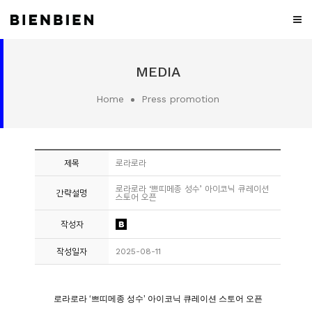
WHO
MEDIA
WE
ARE
Home
Press promotion
WHAT
WE
DO
제목
로라로라
PROJECT
로라로라 ‘쁘띠메종 성수’ 아이코닉 큐레이션
간략설명
스토어 오픈
MEDIA
작성자
CONTACT
작성일자
2025-08-11
CAREER
로라로라
‘
쁘띠메종
성수
’
아이코닉
큐레이션
스토어
오픈