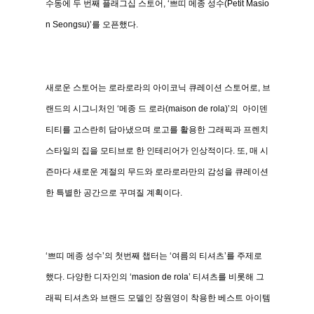
수동에
두
번째
플래그십
스토어
, ‘
쁘띠
메종
성수
(Petit Masio
n Seongsu)’
를
오픈했다
.
새로운
스토어는
로라로라의
아이코닉
큐레이션
스토어로
,
브
랜드의
시그니처인
‘
메종
드
로라
(maison de rola)’
의
아이덴
티티를
고스란히
담아냈으며
로고를
활용한
그래픽과
프렌치
스타일의
집을
모티브로
한
인테리어가
인상적이다
.
또
,
매
시
즌마다
새로운
계절의
무드와
로라로라만의
감성을
큐레이션
한
특별한
공간으로
꾸며질
계획이다
.
‘쁘띠
메종
성수
’
의
첫번째
챕터는
‘
여름의
티셔츠
’
를
주제로
했다
.
다양한
디자인의
‘masion de rola’
티셔츠를
비롯해
그
래픽
티셔츠와
브랜드
모델인
장원영이
착용한
베스트
아이템