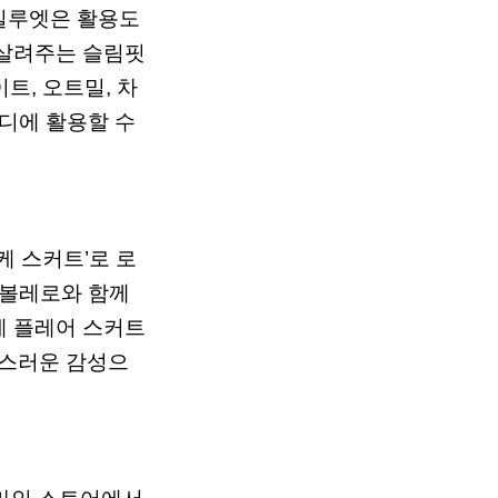
실루엣은
활용도
살려주는
슬림핏
이트
,
오트밀
,
차
디에
활용할
수
케
스커트
’
로
로
볼레로와
함께
케
플레어
스커트
스러운
감성으