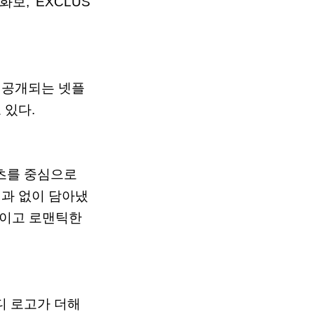
화보
, ‘EXCLUS
공개되는
넷플
고
있다
.
츠를
중심으로
여과
없이
담아냈
이고
로맨틱한
디
로고가
더해