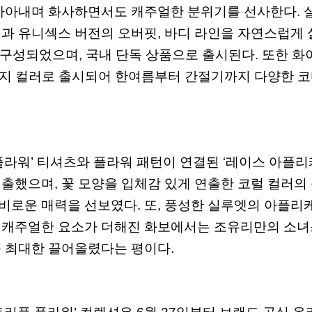
자아내며
화사하면서도
캐주얼한
분위기를
선사한다
.
핏과
유니섹스
버전의
오버핏
,
바디
라인을
자연스럽게
구성되었으며
,
국내
단독
상품으로
출시된다
.
또한
화
지
컬러로
출시되어
한여름부터
간절기까지
다양한
코
플라워
’
티셔츠와
플라워
패턴이
연결된
‘
레이스
아플리
연출했으며
,
꽃
모양을
입체감
있게
연출한
코럴
컬러의
비로운
매력을
선보였다
.
또
,
풍성한
실루엣의
아플리
캐주얼한
요소가
더해진
화보에서는
조유리만의
소녀
를
최대한
끌어올렸다는
평이다
.