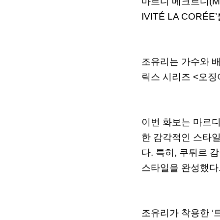
마르디
메크르디
(M
IVITÉ LA CORÉE’
조유리는
가수와
릭스
시리즈
<
오징
이번
화보는
마르
한
감각적인
스타
다
.
특히
,
쿠튀르
감
스타일을
완성했다
조유리가
착용한
‘