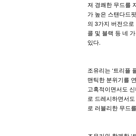
져
경쾌한
무드를
가
높은
스탠다드
의
3
가지
버전으로
콜
및
블랙
등
네
가
있다
.
조유리는
‘
트리플
맨틱한
분위기를
고혹적이면서도
신
로
드레시하면서도
로
러블리한
무드