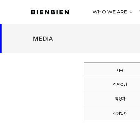
WHO WE ARE
WHO
WE
MEDIA
ARE
WHAT
WE
DO
제목
PROJECT
간략설명
MEDIA
작성자
CONTACT
작성일자
CAREER