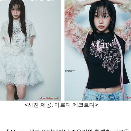
<
사진
제공
:
마르디
메크르디
>