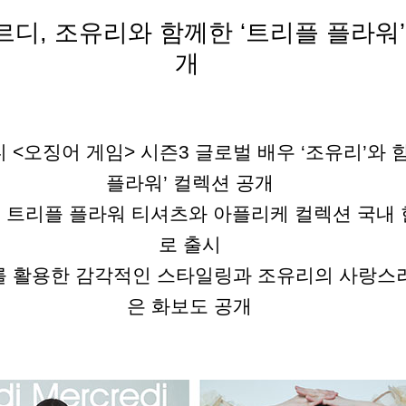
르디
,
조유리와
함께한
‘트리플
플라워’
개
디
<
오징어
게임
>
시즌
3
글로벌
배우
‘조유리’와
플라워’
컬렉션
공개
의
트리플
플라워
티셔츠와
아플리케
컬렉션
국내
로
출시
를
활용한
감각적인
스타일링과
조유리의
사랑스
은
화보도
공개