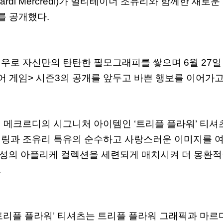
ardi Mercredi)
가
멀티테이너
조유리와
함께한
새로운
를
공개했다
.
배우로
자신만의
탄탄한
필모그래피를
쌓으며
6
월
27
일
어
게임
>
시즌
3
의
공개를
앞두고
바쁜
행보를
이어가
디
메크르디의
시그니처
아이템인
‘
트리플
플라워
’
티셔
일링과
조유리
특유의
순수하고
사랑스러운
이미지를
성의
아플리케
컬렉션을
세련되게
매치시켜
더
몽환적
.
트리플
플라워
’
티셔츠는
트리플
플라워
그래픽과
마르