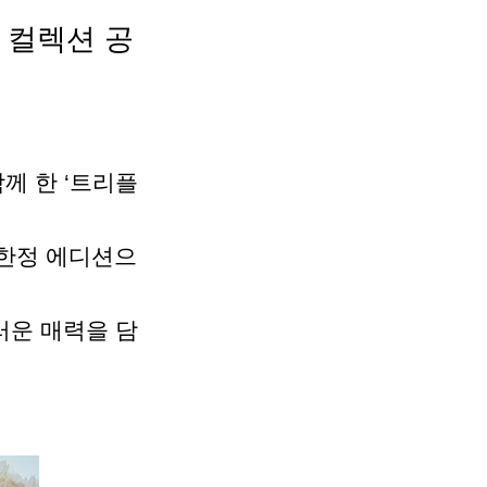
컬렉션
공
함께
한
‘트리플
한정
에디션으
러운
매력을
담