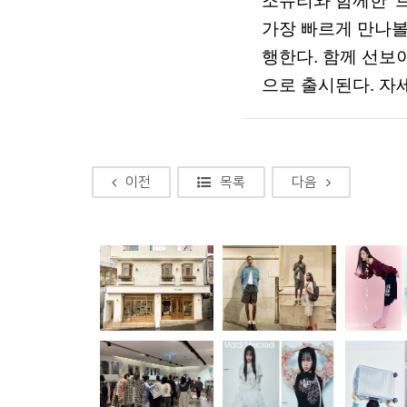
조유리와
함께한
‘
가장
빠르게
만나
행한다
.
함께
선보
으로
출시된다
.
자
이전
목록
다음