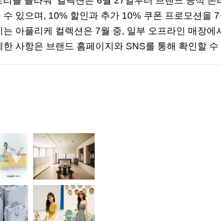
트리플
플라워
’
컬렉션은
6
월
27
일부터
브랜드
공식
온
볼
수
있으며
, 10%
할인과
추가
10%
쿠폰
프로모션을
7
이는
아플리케
컬렉션은
7
월
중
,
일부
오프라인
매장에
세한
사항은
브랜드
홈페이지와
SNS
를
통해
확인할
수