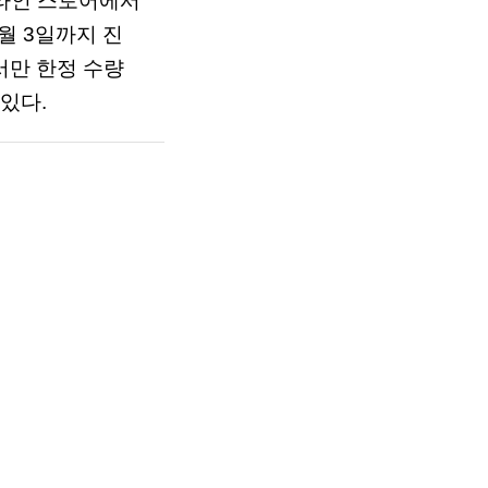
라인
스토어에서
월
3
일까지
진
서만
한정
수량
있다
.