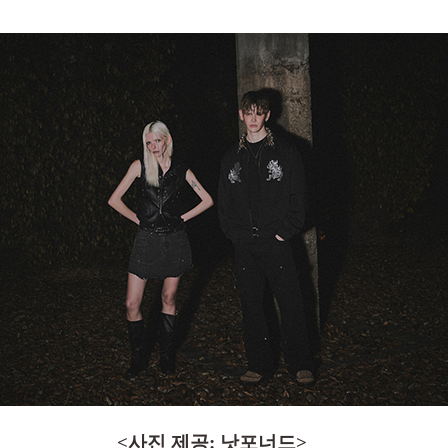
.
<사진 제공:
낫포너드
>