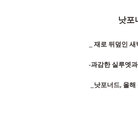
낫포너
_ 재로 뒤덮인 새
-과감한 실루엣과
_낫포너드, 올해