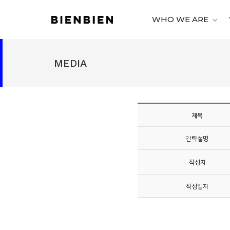
WHO WE ARE
WHO
WE
MEDIA
ARE
WHAT
WE
DO
제목
PROJECT
간략설명
MEDIA
작성자
CONTACT
작성일자
CAREER