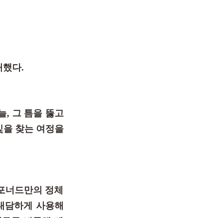
개했다.
늘, 그 틈을 뚫고
빛을 찾는 여정을
낫포너드만의 정체
 대담하게 사용해