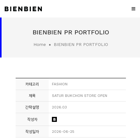
WHO
BIENBIEN PR PORTFOLIO
WE
ARE
Home
BIENBIEN PR PORTFOLIO
WHAT
WE
DO
PROJECT
카테고리
FASHION
MEDIA
제목
SATUR BUKCHON STORE OPEN
CONTACT
간략설명
2026.03
CAREER
작성자
작성일자
2026-06-25