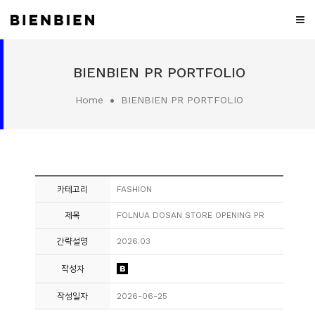
WHO
BIENBIEN PR PORTFOLIO
WE
ARE
Home
BIENBIEN PR PORTFOLIO
WHAT
WE
DO
PROJECT
카테고리
FASHION
MEDIA
제목
FOLNUA DOSAN STORE OPENING PR
CONTACT
간략설명
2026.03
CAREER
작성자
작성일자
2026-06-25