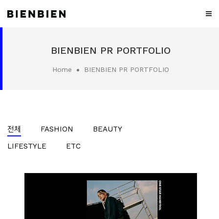
WHO
BIENBIEN PR PORTFOLIO
WE
ARE
Home
BIENBIEN PR PORTFOLIO
WHAT
WE
DO
PROJECT
전체
FASHION
BEAUTY
MEDIA
LIFESTYLE
ETC
CONTACT
CAREER